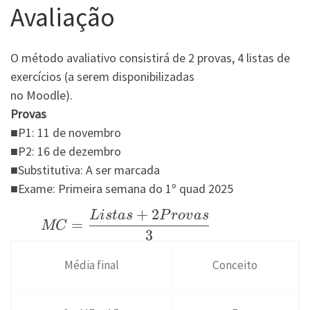
Avaliação
O método avaliativo consistirá de 2 provas, 4 listas de
exercícios (a serem disponibilizadas
no Moodle).
Provas
■P1: 11 de novembro
■P2: 16 de dezembro
■Substitutiva: A ser marcada
■Exame: Primeira semana do 1º quad 2025
+
2
L
i
s
t
a
s
P
ro
v
a
s
\quad \quad
=
MC
3
\displaystyle
MC
Média final
Conceito
=\frac{Listas
+ 2Provas}
{3}