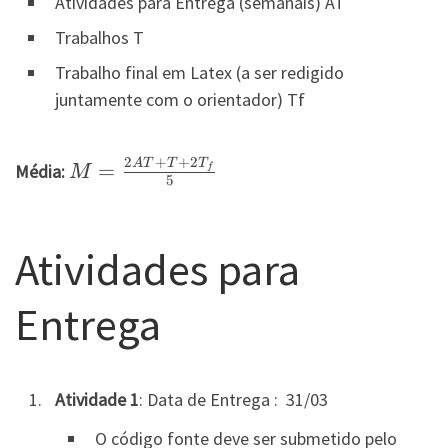
Atividades para Entrega (semanais) AT
Trabalhos T
Trabalho final em Latex (a ser redigido
juntamente com o orientador) Tf
2
+
+
2
A
T
T
T
M=\frac{2AT+T
=
Média:
f
M
5
+ 2T_f}{5}
Atividades para
Entrega
Atividade 1
: Data de Entrega : 31/03
O código fonte deve ser submetido pelo