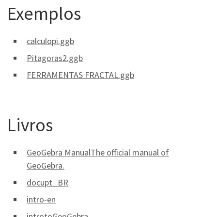
Exemplos
calculopi.ggb
Pitagoras2.ggb
FERRAMENTAS FRACTAL.ggb
Livros
GeoGebra ManualThe official manual of
GeoGebra.
docupt_BR
intro-en
introtoGeoGebra