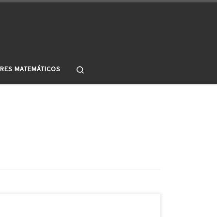
Search
RES MATEMÁTICOS
Geometria não Euclideana Conceitos primitivos e