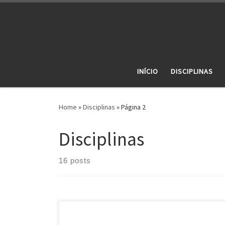
Skip to content
INÍCIO
DISCIPLINAS
Home
»
Disciplinas
»
Página 2
Disciplinas
16 posts
Ementa Panorama Geral dos Exames Nacionais de