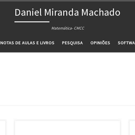
Daniel Miranda Machado
Matemática- CMCC
NOTAS DE AULAS E LIVROS
PESQUISA
OPINIÕES
SOFTWA
Ementa Uso da calculadora no ensino de Matemática.