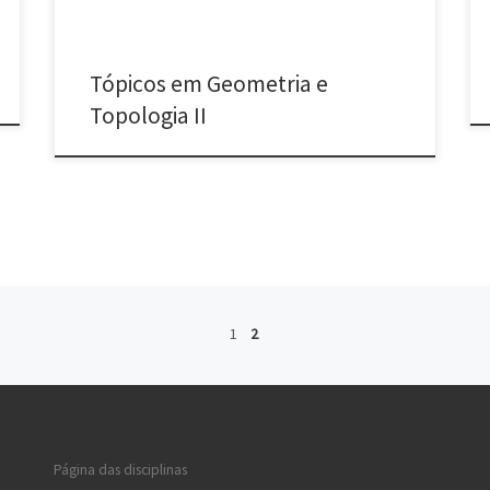
Persistente. Bibliografia Gallier, J., & Quaintance, […]
Tópicos em Geometria e
Topologia II
1
2
Página das disciplinas